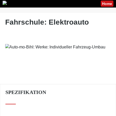
Home
Fahrschule: Elek­t­ro­au­to
SPEZIFIKATION